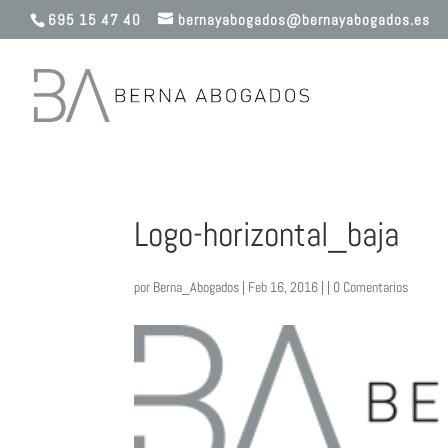
695 15 47 40
bernayabogados@bernayabogados.es
Logo-horizontal_baja
por
Berna_Abogados
| Feb 16, 2016 | |
0 Comentarios