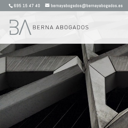
695 15 47 40
bernayabogados@bernayabogados.es