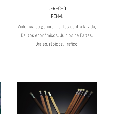
DERECHO
PENAL
Violencia de género, Delitos contra la vida,
Delitos económicos, Juicios de Faltas,
Orales, rápidos, Tráfico.