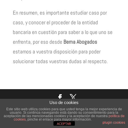
En resumen, es importante estudiar caso por
caso, y conocer el proceder de la entidad
bancaria en cuestión para saber a lo que uno se
enfrenta, por eso desde
Berna Abogados
estamos a vuestra disposición para poder
solucionar todas vuestras dudas al respecto.
Uso de cookies
Este sitio web utiliza cookies para que usted tenga la mejor experiencia de
Copyright © 2026
bernayabogados
| Página diseñada por
You
Cookies help us deliver our services. By using our
usuario. Si continúa navegando está dando su consentimiento para la
aceptación de las mencionadas cookies y la aceptación de nuestra
política de
Comunicación
cookies
, pinche el enlace para mayor información.
services, you agree to our use of cookies.
Got it
plugin cookies
ACEPTAR