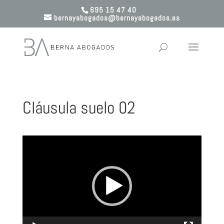
695 15 47 40
bernayabogados@bernayabogados.es
Cláusula suelo 02
Reproductor
de
vídeo